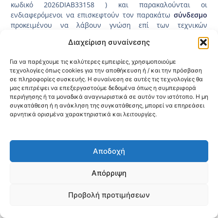
κωδικό 2026DIAB33158 ) και παρακαλούνται οι
ενδιαφερόμενοι να επισκεφτούν τον παρακάτω
σύνδεσμο
προκειμένου να λάβουν γνώση επί των τεχνικών
προδιαγραφών.
Διαχείριση συναίνεσης
Για να παρέχουμε τις καλύτερες εμπειρίες, χρησιμοποιούμε
Κοινοποίηση:
τεχνολογίες όπως cookies για την αποθήκευση ή / και την πρόσβαση
σε πληροφορίες συσκευής. Η συναίνεση σε αυτές τις τεχνολογίες θα
@2026 3ype.gr All rights reserved
μας επιτρέψει να επεξεργαστούμε δεδομένα όπως η συμπεριφορά
Πολιτική Προστασίας Δεδομένων
περιήγησης ή τα μοναδικά αναγνωριστικά σε αυτόν τον ιστότοπο. Η μη
Θεσσαλονίκη, Ελλάδα
Τηλ: +30 2311 226 200
συγκατάθεση ή η ανάκληση της συγκατάθεσης, μπορεί να επηρεάσει
email: 3ype@3ype.gr
αρνητικά ορισμένα χαρακτηριστικά και λειτουργίες.
Page Visits:
Website Visits:
00035
1597583
Αποδοχή
Απόρριψη
Προβολή προτιμήσεων