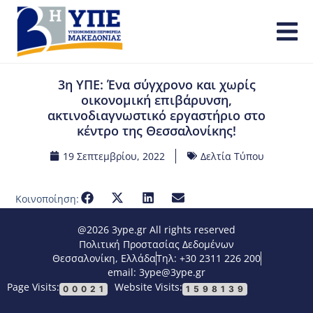
3η ΥΠΕ: Ένα σύγχρονο και χωρίς
οικονομική επιβάρυνση,
ακτινοδιαγνωστικό εργαστήριο στο
κέντρο της Θεσσαλονίκης!
19 Σεπτεμβρίου, 2022
Δελτία Τύπου
Κοινοποίηση:
@2026 3ype.gr All rights reserved
Πολιτική Προστασίας Δεδομένων
Θεσσαλονίκη, Ελλάδα
Τηλ: +30 2311 226 200
email: 3ype@3ype.gr
Page Visits:
Website Visits:
00021
1598139