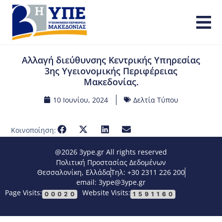
Αλλαγή διεύθυνσης Κεντρικής Υπηρεσίας
3ης Υγειονομικής Περιφέρειας
Μακεδονίας.
10 Ιουνίου, 2024
Δελτία Τύπου
Κοινοποίηση:
@2026 3ype.gr All rights reserved
Πολιτική Προστασίας Δεδομένων
Θεσσαλονίκη, Ελλάδα
Τηλ: +30 2311 226 200
email: 3ype@3ype.gr
Page Visits:
Website Visits:
00020
1591160