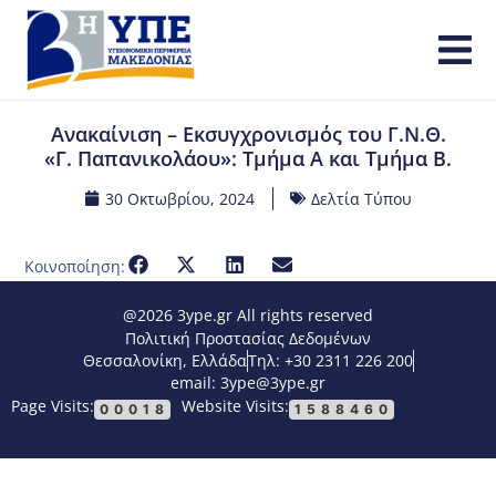
Ανακαίνιση – Εκσυγχρονισμός του Γ.Ν.Θ.
«Γ. Παπανικολάου»: Τμήμα Α και Τμήμα Β.
30 Οκτωβρίου, 2024
Δελτία Τύπου
Κοινοποίηση:
@2026 3ype.gr All rights reserved
Πολιτική Προστασίας Δεδομένων
Θεσσαλονίκη, Ελλάδα
Τηλ: +30 2311 226 200
email: 3ype@3ype.gr
Page Visits:
Website Visits:
00018
1588460