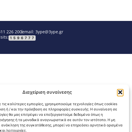
311 226 200
email: 3ype@3ype.gr
sits:
1596777
Διαχείριση συναίνεσης
 τις καλύτερες εμπειρίες, χρησιμοποιούμε τεχνολογίες όπως cookies
υση ή / και την πρόσβαση σε πληροφορίες συσκευής. Η συναίνεση σε
λογίες θα μας επιτρέψει να επεξεργαστούμε δεδομένα όπως η
ιήγησης ή τα μοναδικά αναγνωριστικά σε αυτόν τον ιστότοπο. Η μη
 ανάκληση της συγκατάθεσης, μπορεί να επηρεάσει αρνητικά ορισμένα
αι λειτουργίες.