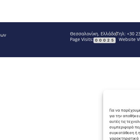
Θεσσαλονίκη, Ελλάδα
Τηλ: +30 2
νων
Page Visits:
Website Vi
00025
Για να παρέχουμε
για την αποθήκε
αυτές τις τεχνο
συμπεριφορά περ
συγκατάθεση ή η
χαρακτηριστικά κ