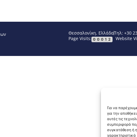
Θεσσαλονίκη, Ελλάδα
Τηλ: +30 2
νων
Page Visits:
Website Vi
00012
Για να παρέχουμε
για την αποθήκε
αυτές τις τεχνο
συμπεριφορά περ
συγκατάθεση ή η
χαρακτηριστικά κ