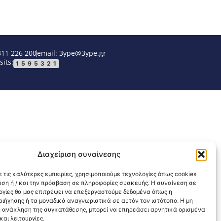
311 226 200
email: 3ype@3ype.gr
sits:
1595321
Διαχείριση συναίνεσης
 τις καλύτερες εμπειρίες, χρησιμοποιούμε τεχνολογίες όπως cookies
υση ή / και την πρόσβαση σε πληροφορίες συσκευής. Η συναίνεση σε
λογίες θα μας επιτρέψει να επεξεργαστούμε δεδομένα όπως η
ιήγησης ή τα μοναδικά αναγνωριστικά σε αυτόν τον ιστότοπο. Η μη
 ανάκληση της συγκατάθεσης, μπορεί να επηρεάσει αρνητικά ορισμένα
αι λειτουργίες.