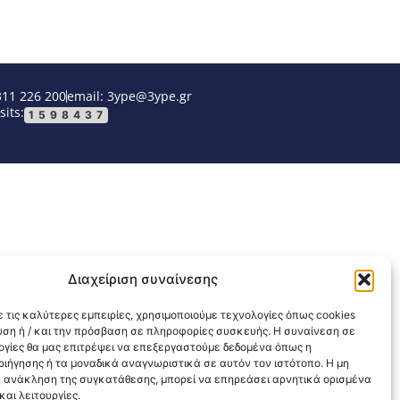
311 226 200
email: 3ype@3ype.gr
sits:
1598437
Διαχείριση συναίνεσης
 τις καλύτερες εμπειρίες, χρησιμοποιούμε τεχνολογίες όπως cookies
υση ή / και την πρόσβαση σε πληροφορίες συσκευής. Η συναίνεση σε
λογίες θα μας επιτρέψει να επεξεργαστούμε δεδομένα όπως η
ιήγησης ή τα μοναδικά αναγνωριστικά σε αυτόν τον ιστότοπο. Η μη
 ανάκληση της συγκατάθεσης, μπορεί να επηρεάσει αρνητικά ορισμένα
αι λειτουργίες.