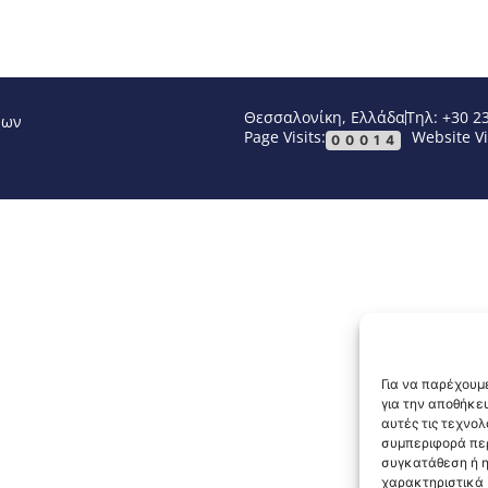
Θεσσαλονίκη, Ελλάδα
Τηλ: +30 2
νων
Page Visits:
Website Vi
00014
Για να παρέχουμε
για την αποθήκε
αυτές τις τεχνο
συμπεριφορά περ
συγκατάθεση ή η
χαρακτηριστικά κ