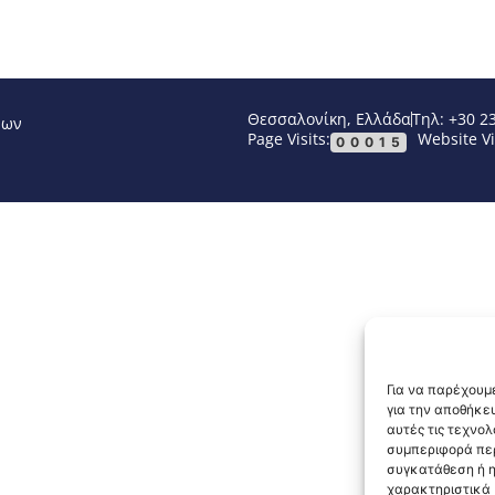
Θεσσαλονίκη, Ελλάδα
Τηλ: +30 2
νων
Page Visits:
Website Vi
00015
Για να παρέχουμε
για την αποθήκε
αυτές τις τεχνο
συμπεριφορά περ
συγκατάθεση ή η
χαρακτηριστικά κ