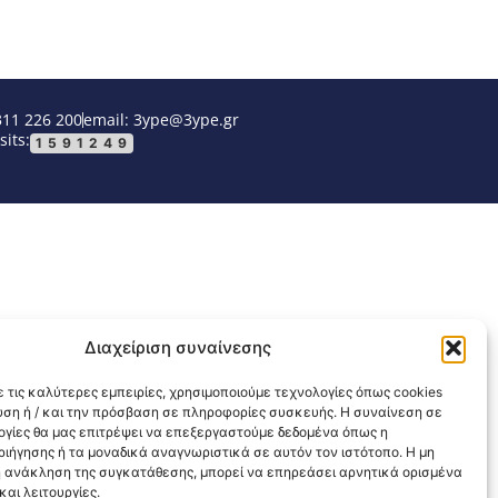
311 226 200
email: 3ype@3ype.gr
sits:
1591249
Διαχείριση συναίνεσης
 τις καλύτερες εμπειρίες, χρησιμοποιούμε τεχνολογίες όπως cookies
υση ή / και την πρόσβαση σε πληροφορίες συσκευής. Η συναίνεση σε
λογίες θα μας επιτρέψει να επεξεργαστούμε δεδομένα όπως η
ιήγησης ή τα μοναδικά αναγνωριστικά σε αυτόν τον ιστότοπο. Η μη
 ανάκληση της συγκατάθεσης, μπορεί να επηρεάσει αρνητικά ορισμένα
αι λειτουργίες.