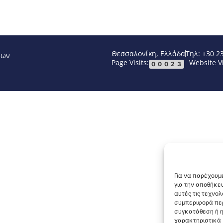
Θεσσαλονίκη, Ελλάδα
Τηλ: +30 2
νων
Page Visits:
Website Vi
00023
Για να παρέχουμε
για την αποθήκε
αυτές τις τεχνο
συμπεριφορά περ
συγκατάθεση ή η
χαρακτηριστικά κ