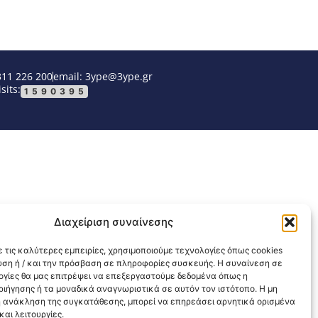
311 226 200
email: 3ype@3ype.gr
sits:
1590395
Διαχείριση συναίνεσης
 τις καλύτερες εμπειρίες, χρησιμοποιούμε τεχνολογίες όπως cookies
υση ή / και την πρόσβαση σε πληροφορίες συσκευής. Η συναίνεση σε
λογίες θα μας επιτρέψει να επεξεργαστούμε δεδομένα όπως η
ιήγησης ή τα μοναδικά αναγνωριστικά σε αυτόν τον ιστότοπο. Η μη
 ανάκληση της συγκατάθεσης, μπορεί να επηρεάσει αρνητικά ορισμένα
αι λειτουργίες.