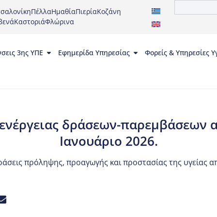
σαλονίκη
Πέλλα
Ημαθία
Πιερία
Κοζάνη
βενά
Καστοριά
Φλώρινα
νσεις 3ης ΥΠΕ
Εφημερίδα Υπηρεσίας
Φορείς & Υπηρεσίες Υ
ενέργειας δράσεων-παρεμβάσεων απ
Ιανουάριο 2026.
ράσεις πρόληψης, προαγωγής και προστασίας της υγείας 