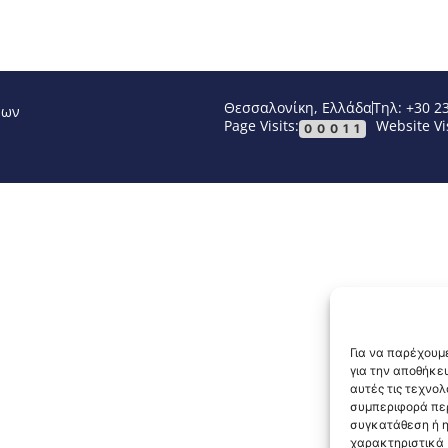
Θεσσαλονίκη, Ελλάδα
Τηλ: +30 2
νων
Page Visits:
Website Vis
00011
Για να παρέχουμε
για την αποθήκε
αυτές τις τεχνο
συμπεριφορά περ
συγκατάθεση ή η
χαρακτηριστικά κ