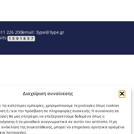
311 226 200
email: 3ype@3ype.gr
its:
1591857
Διαχείριση συναίνεσης
 τις καλύτερες εμπειρίες, χρησιμοποιούμε τεχνολογίες όπως cookies
υση ή / και την πρόσβαση σε πληροφορίες συσκευής. Η συναίνεση σε
λογίες θα μας επιτρέψει να επεξεργαστούμε δεδομένα όπως η
ιήγησης ή τα μοναδικά αναγνωριστικά σε αυτόν τον ιστότοπο. Η μη
 ανάκληση της συγκατάθεσης, μπορεί να επηρεάσει αρνητικά ορισμένα
αι λειτουργίες.