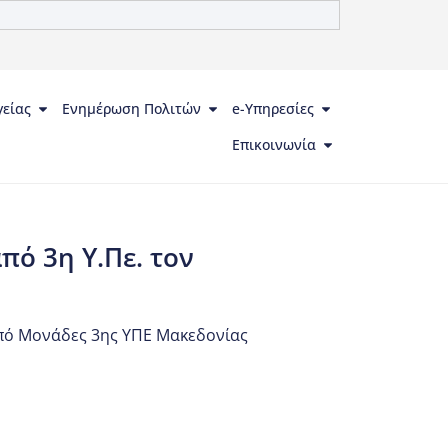
γείας
Ενημέρωση Πολιτών
e-Υπηρεσίες
Επικοινωνία
ό 3η Υ.Πε. τον
από Μονάδες 3ης ΥΠΕ Μακεδονίας