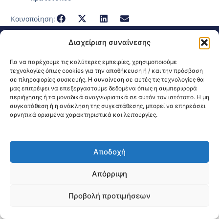
Κοινοποίηση:
@2026 3ype.gr All rights reserved
Διαχείριση συναίνεσης
Πολιτική Προστασίας Δεδομένων
Θεσσαλονίκη, Ελλάδα
Τηλ: +30 2311 226 200
Για να παρέχουμε τις καλύτερες εμπειρίες, χρησιμοποιούμε
email: 3ype@3ype.gr
τεχνολογίες όπως cookies για την αποθήκευση ή / και την πρόσβαση
σε πληροφορίες συσκευής. Η συναίνεση σε αυτές τις τεχνολογίες θα
Page Visits:
Website Visits:
00038
1588910
μας επιτρέψει να επεξεργαστούμε δεδομένα όπως η συμπεριφορά
περιήγησης ή τα μοναδικά αναγνωριστικά σε αυτόν τον ιστότοπο. Η μη
συγκατάθεση ή η ανάκληση της συγκατάθεσης, μπορεί να επηρεάσει
αρνητικά ορισμένα χαρακτηριστικά και λειτουργίες.
Αποδοχή
Απόρριψη
Προβολή προτιμήσεων