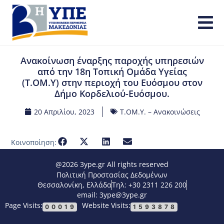
Ανακοίνωση έναρξης παροχής υπηρεσιών
από την 18η Τοπική Ομάδα Υγείας
(Τ.ΟΜ.Υ) στην περιοχή του Ευόσμου στον
Δήμο Κορδελιού-Ευόσμου.
20 Απριλίου, 2023
Τ.ΟΜ.Υ. – Ανακοινώσεις
Κοινοποίηση:
@2026 3ype.gr All rights reserved
Πολιτική Προστασίας Δεδομένων
Θεσσαλονίκη, Ελλάδα
Τηλ: +30 2311 226 200
email: 3ype@3ype.gr
Page Visits:
Website Visits:
00019
1593878