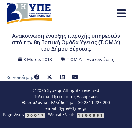
Ανακοίνωση έναρξης παροχής υπηρεσιών
από την 8η Τοπική Ομάδα Υγείας (Τ.ΟΜ.Υ)
του Δήμου Βέροιας.
3 Μαΐου, 2018
Τ.ΟΜ.Υ. – Ανακοινώσεις
Κοινοποίηση:
@2026 3ype.gr All rights reserved
Πολιτική Προστασίας Δεδομένων
Θεσσαλονίκη, Ελλάδα
Τηλ: +30 2311 226 200
email: 3ype@3ype.gr
Page Visits:
Website Visits:
00017
1590951