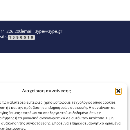
311 226 200
email: 3ype@3ype.gr
sits:
1596516
Διαχείριση συναίνεσης
 τις καλύτερες εμπειρίες, χρησιμοποιούμε τεχνολογίες όπως cookies
υση ή / και την πρόσβαση σε πληροφορίες συσκευής. Η συναίνεση σε
λογίες θα μας επιτρέψει να επεξεργαστούμε δεδομένα όπως η
ιήγησης ή τα μοναδικά αναγνωριστικά σε αυτόν τον ιστότοπο. Η μη
 ανάκληση της συγκατάθεσης, μπορεί να επηρεάσει αρνητικά ορισμένα
αι λειτουργίες.