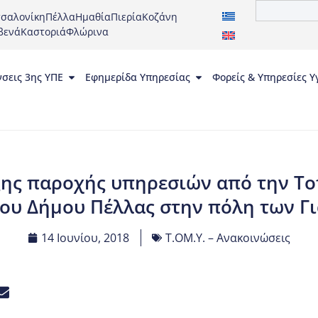
σαλονίκη
Πέλλα
Ημαθία
Πιερία
Κοζάνη
βενά
Καστοριά
Φλώρινα
νσεις 3ης ΥΠΕ
Εφημερίδα Υπηρεσίας
Φορείς & Υπηρεσίες Υ
ης παροχής υπηρεσιών από την Το
του Δήμου Πέλλας στην πόλη των Γ
14 Ιουνίου, 2018
Τ.ΟΜ.Υ. – Ανακοινώσεις