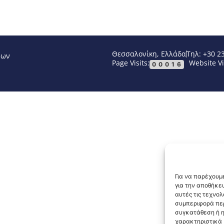
Θεσσαλονίκη, Ελλάδα
Τηλ: +30 2
νων
Page Visits:
Website Vi
00016
Για να παρέχουμε
για την αποθήκε
αυτές τις τεχνο
συμπεριφορά περ
συγκατάθεση ή η
χαρακτηριστικά κ