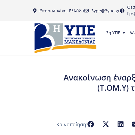
Θεσ
Θεσσαλονίκη, Ελλάδα
3ype@3ype.gr
Γρε
3η ΥΠΕ
Δ/
Ανακοίνωση έναρξ
(Τ.ΟΜ.Υ) 
Κοινοποίηση: