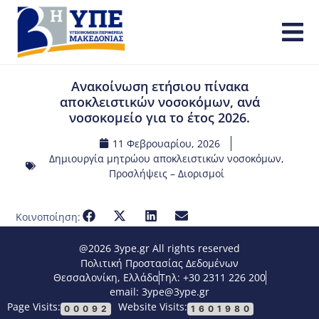
Ανακοίνωση ετήσιου πίνακα
αποκλειστικών νοσοκόμων, ανά
νοσοκομείο για το έτος 2026.
11 Φεβρουαρίου, 2026
Δημιουργία μητρώου αποκλειστικών νοσοκόμων
,
Προσλήψεις – Διορισμοί
Κοινοποίηση:
@2026 3ype.gr All rights reserved
Πολιτική Προστασίας Δεδομένων
Θεσσαλονίκη, Ελλάδα
Τηλ: +30 2311 226 200
email: 3ype@3ype.gr
Page Visits:
Website Visits:
00092
1601980