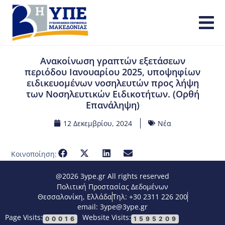
Ανακοίνωση γραπτών εξετάσεων
περιόδου Ιανουαρίου 2025, υποψηφίων
ειδικευομένων νοσηλευτών προς λήψη
των Νοσηλευτικών Ειδικοτήτων. (Ορθή
Επανάληψη)
12 Δεκεμβρίου, 2024
Νέα
Κοινοποίηση:
@2026 3ype.gr All rights reserved
Πολιτική Προστασίας Δεδομένων
Θεσσαλονίκη, Ελλάδα
Τηλ: +30 2311 226 200
email: 3ype@3ype.gr
Page Visits:
Website Visits:
00016
1595209