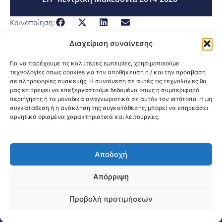
Κοινοποίηση:
Διαχείριση συναίνεσης
Για να παρέχουμε τις καλύτερες εμπειρίες, χρησιμοποιούμε
τεχνολογίες όπως cookies για την αποθήκευση ή / και την πρόσβαση
σε πληροφορίες συσκευής. Η συναίνεση σε αυτές τις τεχνολογίες θα
μας επιτρέψει να επεξεργαστούμε δεδομένα όπως η συμπεριφορά
περιήγησης ή τα μοναδικά αναγνωριστικά σε αυτόν τον ιστότοπο. Η μη
συγκατάθεση ή η ανάκληση της συγκατάθεσης, μπορεί να επηρεάσει
αρνητικά ορισμένα χαρακτηριστικά και λειτουργίες.
Αποδοχή
@2026 3ype.gr All rights reserved
Πολιτική Προστασίας Δεδομένων
Απόρριψη
Θεσσαλονίκη, Ελλάδα
Τηλ: +30 2311 226 200
email: 3ype@3ype.gr
Προβολή προτιμήσεων
Page Visits:
Website Visits:
03779
1598442