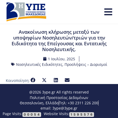
Ανακοίνωση κλήρωσης μεταξύ των
υποψηφίων Νοσηλευτών/τριών για την
Ειδικότητα της Επείγουσας και Εντατικής
Νοσηλευτικής.
1 Ιουλίου, 2025
Νοσηλευτικές Ειδικότητες
,
Προσλήψεις – Διορισμοί
Κοινοποίηση:
@2026 3ype.gr All rights reserved
Πολιτική Προστασίας Δεδομένων
Θεσσαλονίκη, Ελλάδα
Τηλ: +30 2311 226 200
email: 3ype@3ype.gr
Page Visits:
Website Visits:
00054
1595576