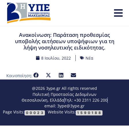
Ανακοίνωση: Παράταση προθεσμίας
υποβολής αιτήσεων υποψήφιων για τη
λήψη νοσηλευτικής ειδικότητας.
8 Ιουλίου, 2022
Νέα
Κοινοποίηση:
@2026 3ype.gr All rights reserved
Πολιτική Προστασίας Δεδομένων
Θεσσαλονίκη, Ελλάδα
Τηλ: +30 2311 226 200
email: 3ype@3ype.gr
Page Visits:
Website Visits:
00023
1590188