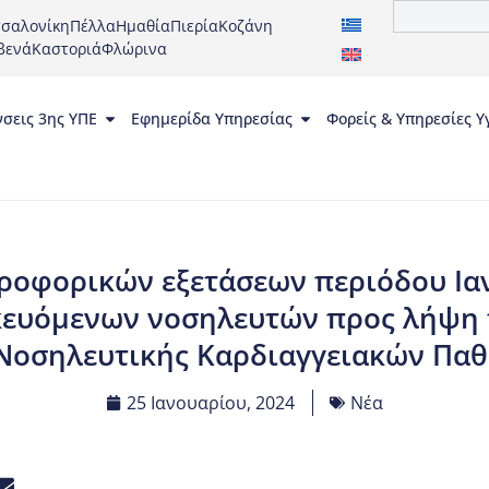
σαλονίκη
Πέλλα
Ημαθία
Πιερία
Κοζάνη
βενά
Καστοριά
Φλώρινα
νσεις 3ης ΥΠΕ
Εφημερίδα Υπηρεσίας
Φορείς & Υπηρεσίες Υ
ροφορικών εξετάσεων περιόδου Ιαν
ευόμενων νοσηλευτών προς λήψη 
 Νοσηλευτικής Καρδιαγγειακών Παθ
25 Ιανουαρίου, 2024
Νέα