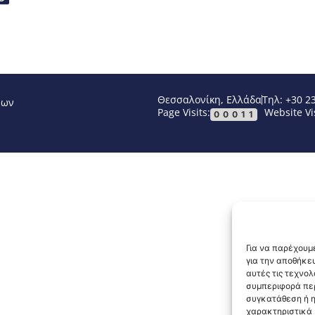
Θεσσαλονίκη, Ελλάδα
Τηλ: +30 2
νων
Page Visits:
Website Vis
00011
Για να παρέχουμε
για την αποθήκε
αυτές τις τεχνο
συμπεριφορά περ
συγκατάθεση ή η
χαρακτηριστικά κ