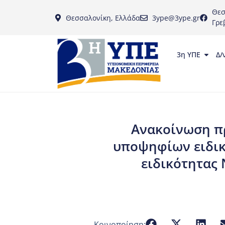
Θεσ
Θεσσαλονίκη, Ελλάδα
3ype@3ype.gr
Γρε
3η ΥΠΕ
Δ/
Ανακοίνωση π
υποψηφίων ειδικ
ειδικότητας
Κοινοποίηση: