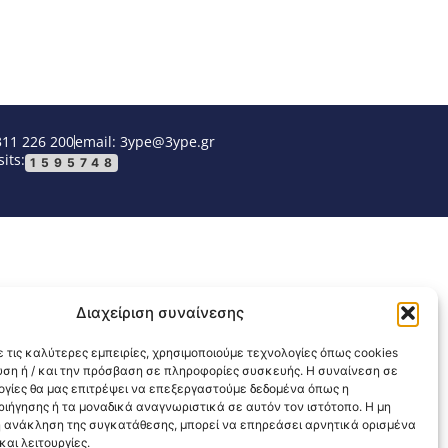
311 226 200
email: 3ype@3ype.gr
its:
1595748
Διαχείριση συναίνεσης
 τις καλύτερες εμπειρίες, χρησιμοποιούμε τεχνολογίες όπως cookies
υση ή / και την πρόσβαση σε πληροφορίες συσκευής. Η συναίνεση σε
λογίες θα μας επιτρέψει να επεξεργαστούμε δεδομένα όπως η
ιήγησης ή τα μοναδικά αναγνωριστικά σε αυτόν τον ιστότοπο. Η μη
 ανάκληση της συγκατάθεσης, μπορεί να επηρεάσει αρνητικά ορισμένα
αι λειτουργίες.