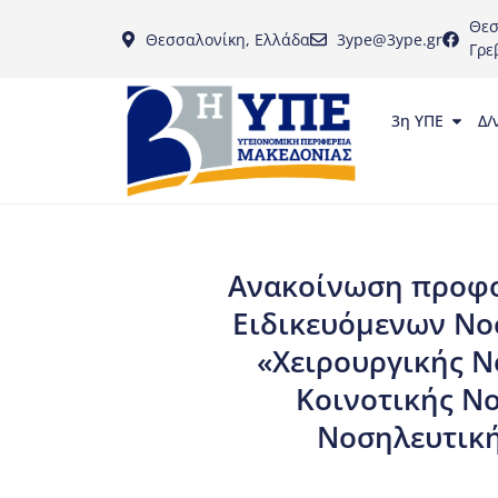
Θεσ
Θεσσαλονίκη, Ελλάδα
3ype@3ype.gr
Γρε
3η ΥΠΕ
Δ/
Ανακοίνωση προφο
Ειδικευόμενων Νο
«Χειρουργικής Ν
Κοινοτικής Νο
Νοσηλευτική