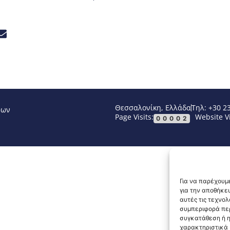
Θεσσαλονίκη, Ελλάδα
Τηλ: +30 2
νων
Page Visits:
Website Vi
00002
Για να παρέχουμε
για την αποθήκε
αυτές τις τεχνο
συμπεριφορά περ
συγκατάθεση ή η
χαρακτηριστικά κ