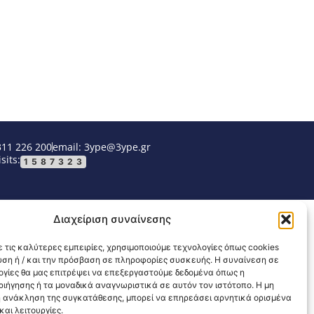
311 226 200
email: 3ype@3ype.gr
sits:
1587323
Διαχείριση συναίνεσης
 τις καλύτερες εμπειρίες, χρησιμοποιούμε τεχνολογίες όπως cookies
υση ή / και την πρόσβαση σε πληροφορίες συσκευής. Η συναίνεση σε
λογίες θα μας επιτρέψει να επεξεργαστούμε δεδομένα όπως η
ιήγησης ή τα μοναδικά αναγνωριστικά σε αυτόν τον ιστότοπο. Η μη
 ανάκληση της συγκατάθεσης, μπορεί να επηρεάσει αρνητικά ορισμένα
αι λειτουργίες.