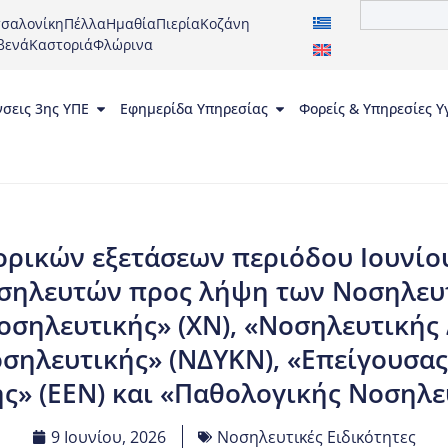
σαλονίκη
Πέλλα
Ημαθία
Πιερία
Κοζάνη
βενά
Καστοριά
Φλώρινα
νσεις 3ης ΥΠΕ
Εφημερίδα Υπηρεσίας
Φορείς & Υπηρεσίες Υ
ρικών εξετάσεων περιόδου Ιουνίο
σηλευτών προς λήψη των Νοσηλευ
οσηλευτικής» (ΧΝ), «Νοσηλευτικής 
σηλευτικής» (ΝΔΥΚΝ), «Επείγουσας
ς» (ΕΕΝ) και «Παθολογικής Νοσηλευ
9 Ιουνίου, 2026
Νοσηλευτικές Ειδικότητες