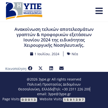
Ανακοίνωση τελικών αποτελεσμάτων
γραπτών & προφορικών εξετάσεων
Ιουνίου 2024 της ειδικότητας
Χειρουργικής Νοσηλευτικής.
1 Ιουλίου, 2024
Νέα
Κοινοποίηση:
@2026 3ype.gr All rights reserved
Πολιτική Προστασίας Δεδομένων
Θεσσαλονίκη, Ελλάδα
Τηλ: +30 2311 226 200
email: 3ype@3ype.gr
Page Visits:
Website Visits:
00013
1591397