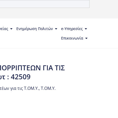
γείας
Ενημέρωση Πολιτών
e-Υπηρεσίες
Επικοινωνία
ΡΡΙΠΤΕΩΝ ΓΙΑ ΤΙΣ
τ : 42509
ων για τις Τ.ΟΜ.Υ.
,
Τ.ΟΜ.Υ.