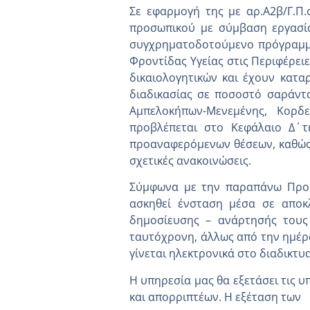
Σε εφαρμογή της με αρ.Α2β/Γ.Π
προσωπικού με σύμβαση εργασία
συγχρηματοδοτούμενο πρόγραμμα
Φροντίδας Υγείας στις Περιφέρε
δικαιολογητικών και έχουν κατα
διαδικασίας σε ποσοστό σαράντα
Αμπελοκήπων-Μενεμένης, Κορδ
προβλέπεται στο Κεφάλαιο Δ΄
προαναφερόμενων θέσεων, καθώς κ
σχετικές ανακοινώσεις.
Σύμφωνα με την παραπάνω Προ
ασκηθεί ένσταση μέσα σε αποκλ
δημοσίευσης – ανάρτησής τους 
ταυτόχρονη, άλλως από την ημέρ
γίνεται ηλεκτρονικά στο διαδικτυ
Η υπηρεσία μας θα εξετάσει τις 
και απορριπτέων. Η εξέταση των