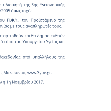
υ Διοικητή της 3ης Υγειονομικής
/2005 όπως ισχύει.
υ Π.Φ.Υ., τον Προϊστάμενο της
ονίας με τους αναπληρωτές τους.
καταρτισθούν και θα δημοσιευθούν
κό τόπο του Υπουργείου Υγείας και
Μακεδονίας από υπαλλήλους της
ας Μακεδονίας www.3ype.gr.
 η 1η Νοεμβρίου 2017.