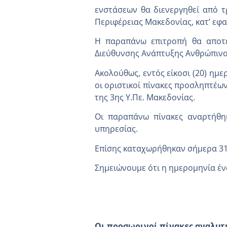
ενστάσεων θα διενεργηθεί από τ
Περιφέρειας Μακεδονίας, κατ’ εφα
Η παραπάνω επιτροπή θα αποτε
Διεύθυνσης Ανάπτυξης Ανθρώπινου
Ακολούθως, εντός είκοσι (20) ημ
οι οριστικοί πίνακες προσληπτέων
της 3ης Υ.Πε. Μακεδονίας.
Οι παραπάνω πίνακες αναρτήθη
υπηρεσίας.
Επίσης καταχωρήθηκαν σήμερα 31.
Σημειώνουμε ότι η ημερομηνία έ
Ο ΔΙΟ
ΓΙΩΡΓΟΣ
Οι προσωρινοί πίνακες αναλυτ