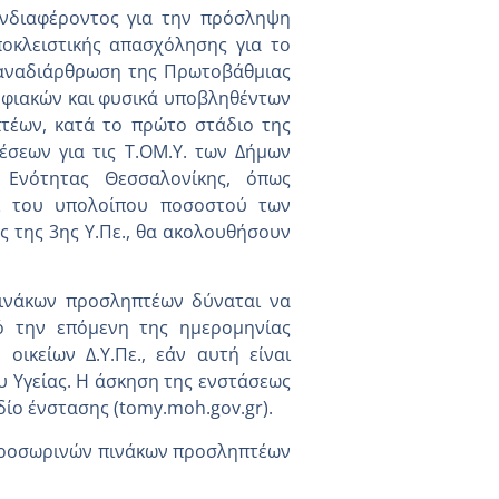
Ενδιαφέροντος για την πρόσληψη
οκλειστικής απασχόλησης για το
 αναδιάρθρωση της Πρωτοβάθμιας
ηφιακών και φυσικά υποβληθέντων
πτέων, κατά το πρώτο στάδιο της
έσεων για τις Τ.ΟΜ.Υ. των Δήμων
 Ενότητας Θεσσαλονίκης, όπως
ι του υπολοίπου ποσοστού των
ς της 3ης Υ.Πε., θα ακολουθήσουν
νάκων προσληπτέων δύναται να
πό την επόμενη της ημερομηνίας
ικείων Δ.Υ.Πε., εάν αυτή είναι
 Υγείας. Η άσκηση της ενστάσεως
δίο ένστασης (tomy.moh.gov.gr).
ν προσωρινών πινάκων προσληπτέων