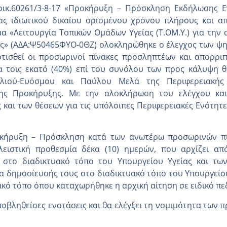
.οικ.60261/3-8-17 «Προκήρυξη – Πρόσκληση Εκδήλωσης 
ς ιδιωτικού δικαίου ορισμένου χρόνου πλήρους και απ
 «Λειτουργία Τοπικών Ομάδων Υγείας (Τ.ΟΜ.Υ.) για την
ιες» (ΑΔΑ:Ψ50465ΦΥΟ-0ΘΖ) ολοκληρώθηκε ο έλεγχος των ψ
ρτισθεί οι προσωρινοί πίνακες προσληπτέων και απορρι
 τοις εκατό (40%) επί του συνόλου των προς κάλυψη θ
ελιού-Ευόσμου και Παύλου Μελά της Περιφερειακής
 της Προκήρυξης. Με την ολοκλήρωση του ελέγχου κα
αι των θέσεων για τις υπόλοιπες Περιφερειακές Ενότητε
κήρυξη – Πρόσκληση κατά των ανωτέρω προσωρινών πι
ειστική προθεσμία δέκα (10) ημερών, που αρχίζει α
στο διαδικτυακό τόπο του Υπουργείου Υγείας και των ο
α δημοσίευσής τους στο διαδικτυακό τόπο του Υπουργείου
ακό τόπο όπου καταχωρήθηκε η αρχική αίτηση σε ειδικό πε
υποβληθείσες ενστάσεις και θα ελέγξει τη νομιμότητα τω