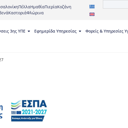
σαλονίκη
Πέλλα
Ημαθία
Πιερία
Κοζάνη
βενά
Καστοριά
Φλώρινα
νσεις 3ης ΥΠΕ
Εφημερίδα Υπηρεσίας
Φορείς & Υπηρεσίες Υ
27