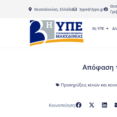
Θεσ
Θεσσαλονίκη, Ελλάδα
3ype@3ype.gr
Γρε
3η ΥΠΕ
Δ/
Απόφαση τ
Προκηρύξεις κενών και κεν
Κοινοποίηση: