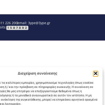
311 226 200
email: 3ype@3ype.gr
sits:
1587892
Διαχείριση συναίνεσης
 τις καλύτερες εμπειρίες, χρησιμοποιούμε τεχνολογίες όπως cookies
υση ή / και την πρόσβαση σε πληροφορίες συσκευής. Η συναίνεση σε
λογίες θα μας επιτρέψει να επεξεργαστούμε δεδομένα όπως η
ιήγησης ή τα μοναδικά αναγνωριστικά σε αυτόν τον ιστότοπο. Η μη
 ανάκληση της συγκατάθεσης, μπορεί να επηρεάσει αρνητικά ορισμένα
αι λειτουργίες.