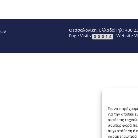
Θεσσαλονίκη, Ελλάδα
Τηλ: +30 2
νων
Page Visits:
Website Vi
00014
Για να παρέχουμε
για την αποθήκε
αυτές τις τεχνο
συμπεριφορά περ
συγκατάθεση ή η
χαρακτηριστικά κ