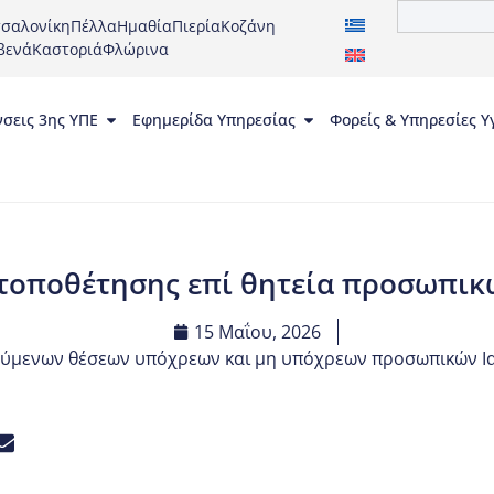
σαλονίκη
Πέλλα
Ημαθία
Πιερία
Κοζάνη
βενά
Καστοριά
Φλώρινα
νσεις 3ης ΥΠΕ
Εφημερίδα Υπηρεσίας
Φορείς & Υπηρεσίες Υ
οποθέτησης επί θητεία προσωπικ
15 Μαΐου, 2026
ούμενων θέσεων υπόχρεων και μη υπόχρεων προσωπικών Ι