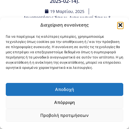
2025-02-14).
19 Μαρτίου, 2025
Δημοπρατήσεις Έργων
,
Διαγωνισμοί Έργων &
Προμηθειών RRF
,
Προμήθειες - Συμβάσεις
Διαχείριση συναίνεσης
Για να παρέχουμε τις καλύτερες εμπειρίες, χρησιμοποιούμε
Κοινοποίηση:
τεχνολογίες όπως cookies για την αποθήκευση ή / και την πρόσβαση
σε πληροφορίες συσκευής. Η συναίνεση σε αυτές τις τεχνολογίες θα
μας επιτρέψει να επεξεργαστούμε δεδομένα όπως η συμπεριφορά
@2026 3ype.gr All rights reserved
περιήγησης ή τα μοναδικά αναγνωριστικά σε αυτόν τον ιστότοπο. Η μη
Πολιτική Προστασίας Δεδομένων
συγκατάθεση ή η ανάκληση της συγκατάθεσης, μπορεί να επηρεάσει
Θεσσαλονίκη, Ελλάδα
Τηλ: +30 2311 226 200
αρνητικά ορισμένα χαρακτηριστικά και λειτουργίες.
email: 3ype@3ype.gr
Page Visits:
Website Visits:
00031
1594122
Αποδοχή
Απόρριψη
Προβολή προτιμήσεων