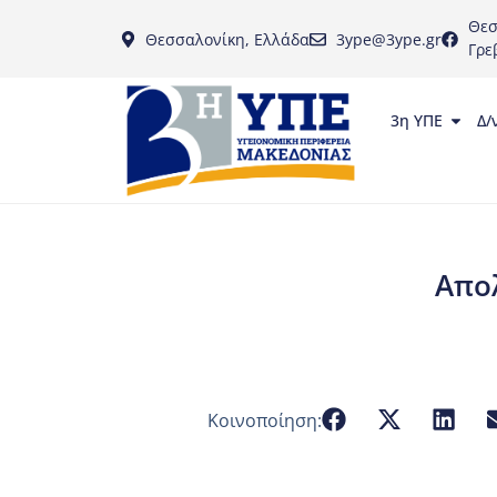
Θεσ
Θεσσαλονίκη, Ελλάδα
3ype@3ype.gr
Γρε
3η ΥΠΕ
Δ/
Απολ
Κοινοποίηση: