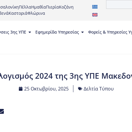
σαλονίκη
Πέλλα
Ημαθία
Πιερία
Κοζάνη
βενά
Καστοριά
Φλώρινα
νσεις 3ης ΥΠΕ
Εφημερίδα Υπηρεσίας
Φορείς & Υπηρεσίες Υ
ογισμός 2024 της 3ης ΥΠΕ Μακεδο
25 Οκτωβρίου, 2025
Δελτία Τύπου