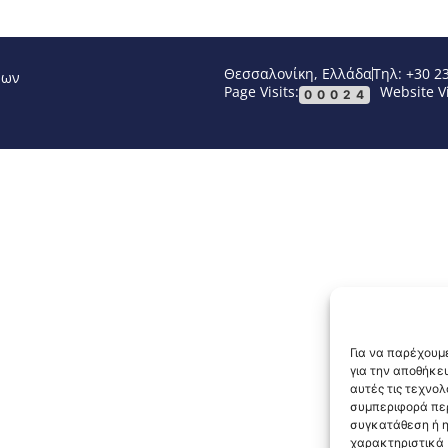
Θεσσαλονίκη, Ελλάδα
Τηλ: +30 2
νων
Page Visits:
Website Vi
00024
Για να παρέχουμε
για την αποθήκε
αυτές τις τεχνο
συμπεριφορά περ
συγκατάθεση ή η
χαρακτηριστικά κ