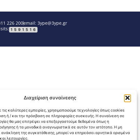
311 226 200
email: 3ype@3ype.gr
sits:
1591516
Διαχείριση συναίνεσης
 τις καλύτερες εμπειρίες, χρησιμοποιούμε τεχνολογίες όπως cookies
υση ή / και την πρόσβαση σε πληροφορίες συσκευής. Η συναίνεση σε
λογίες θα μας επιτρέψει να επεξεργαστούμε δεδομένα όπως η
ιήγησης ή τα μοναδικά αναγνωριστικά σε αυτόν τον ιστότοπο. Η μη
 ανάκληση της συγκατάθεσης, μπορεί να επηρεάσει αρνητικά ορισμένα
αι λειτουργίες.