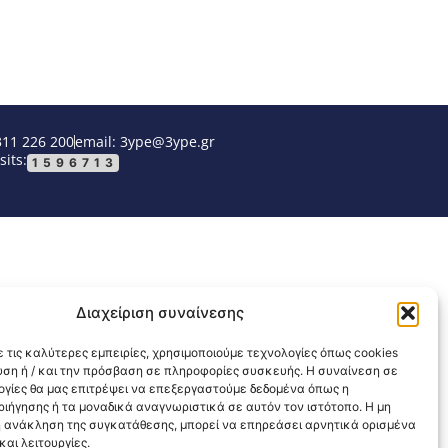
311 226 200
email: 3ype@3ype.gr
sits:
1596713
Διαχείριση συναίνεσης
 τις καλύτερες εμπειρίες, χρησιμοποιούμε τεχνολογίες όπως cookies
υση ή / και την πρόσβαση σε πληροφορίες συσκευής. Η συναίνεση σε
λογίες θα μας επιτρέψει να επεξεργαστούμε δεδομένα όπως η
ιήγησης ή τα μοναδικά αναγνωριστικά σε αυτόν τον ιστότοπο. Η μη
 ανάκληση της συγκατάθεσης, μπορεί να επηρεάσει αρνητικά ορισμένα
αι λειτουργίες.