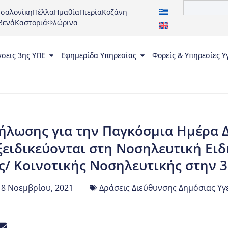
σαλονίκη
Πέλλα
Ημαθία
Πιερία
Κοζάνη
βενά
Καστοριά
Φλώρινα
νσεις 3ης ΥΠΕ
Εφημερίδα Υπηρεσίας
Φορείς & Υπηρεσίες Υ
ήλωσης για την Παγκόσμια Ημέρα Δ
ξειδικεύονται στη Νοσηλευτική Ειδ
ς/ Κοινοτικής Νοσηλευτικής στην 
18 Νοεμβρίου, 2021
Δράσεις Διεύθυνσης Δημόσιας Υγ