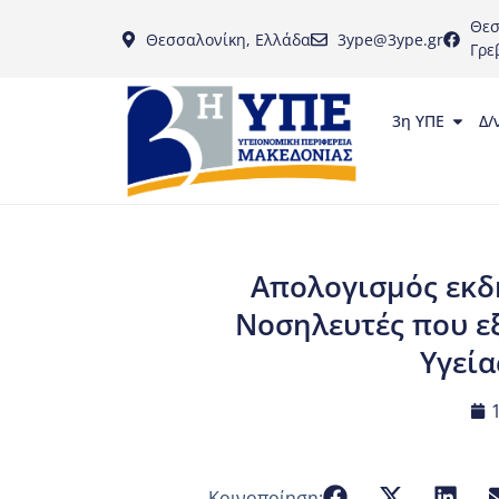
Θεσ
Θεσσαλονίκη, Ελλάδα
3ype@3ype.gr
Γρε
3η ΥΠΕ
Δ/
Απολογισμός εκδ
Νοσηλευτές που ε
Υγεία
Κοινοποίηση: