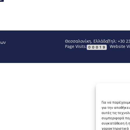
Θεσσαλονίκη, Ελλάδα
Τηλ: +30 2
νων
Page Visits:
Website Vi
00019
Για να παρέχουμε
για την αποθήκε
αυτές τις τεχνο
συμπεριφορά περ
συγκατάθεση ή η
χαρακτηριστικά κ