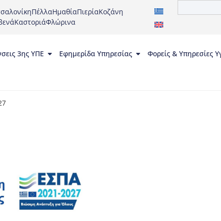
σαλονίκη
Πέλλα
Ημαθία
Πιερία
Κοζάνη
βενά
Καστοριά
Φλώρινα
νσεις 3ης ΥΠΕ
Εφημερίδα Υπηρεσίας
Φορείς & Υπηρεσίες Υ
27