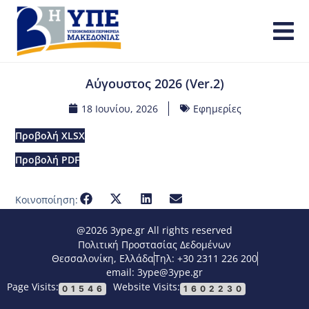
Αύγουστος 2026 (Ver.2)
18 Ιουνίου, 2026
Εφημερίες
Προβολή XLSX
Προβολή PDF
Κοινοποίηση:
@2026 3ype.gr All rights reserved
Πολιτική Προστασίας Δεδομένων
Θεσσαλονίκη, Ελλάδα
Τηλ: +30 2311 226 200
email: 3ype@3ype.gr
Page Visits:
Website Visits:
01546
1602230