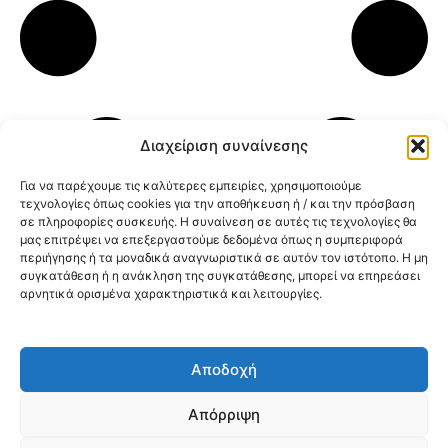
Διαχείριση συναίνεσης
Για να παρέχουμε τις καλύτερες εμπειρίες, χρησιμοποιούμε
τεχνολογίες όπως cookies για την αποθήκευση ή / και την πρόσβαση
σε πληροφορίες συσκευής. Η συναίνεση σε αυτές τις τεχνολογίες θα
μας επιτρέψει να επεξεργαστούμε δεδομένα όπως η συμπεριφορά
περιήγησης ή τα μοναδικά αναγνωριστικά σε αυτόν τον ιστότοπο. Η μη
συγκατάθεση ή η ανάκληση της συγκατάθεσης, μπορεί να επηρεάσει
αρνητικά ορισμένα χαρακτηριστικά και λειτουργίες.
Αποδοχή
@2026 3ype.gr All rights reserved
Πολιτική Προστασίας Δεδομένων
Απόρριψη
Θεσσαλονίκη, Ελλάδα
Τηλ: +30 2311 226 200
email: 3ype@3ype.gr