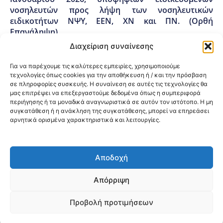
νοσηλευτών προς λήψη των νοσηλευτικών
ειδικοτήτων ΝΨΥ, ΕΕΝ, ΧΝ και ΠΝ. (Ορθή
Επανάληψη)
Διαχείριση συναίνεσης
14/01/2026
Για να παρέχουμε τις καλύτερες εμπειρίες, χρησιμοποιούμε
Ανακοίνωση αποτελεσμάτων γραπτών εξετάσεων
τεχνολογίες όπως cookies για την αποθήκευση ή / και την πρόσβαση
σε πληροφορίες συσκευής. Η συναίνεση σε αυτές τις τεχνολογίες θα
Ιανουάριου 2026 των νοσηλευτικών ειδικοτήτων
μας επιτρέψει να επεξεργαστούμε δεδομένα όπως η συμπεριφορά
της 3ης Δ.Υ.ΠΕ. Μακεδονίας.
περιήγησης ή τα μοναδικά αναγνωριστικά σε αυτόν τον ιστότοπο. Η μη
συγκατάθεση ή η ανάκληση της συγκατάθεσης, μπορεί να επηρεάσει
αρνητικά ορισμένα χαρακτηριστικά και λειτουργίες.
08/12/2025
Ανακοίνωση γραπτών εξετάσεων περιόδου
Ιανουάριου 2026, υποψήφιων ειδικευόμενων
Αποδοχή
νοσηλευτών προς λήψη των νοσηλευτικών
ειδικοτήτων.
Απόρριψη
Προβολή προτιμήσεων
04/12/2025
Αποτελέσματα δημόσιας κλήρωσης για την επιλογή