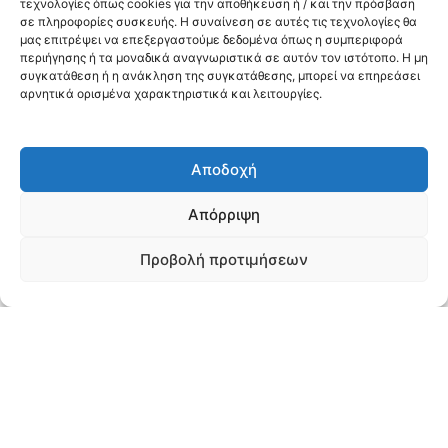
τεχνολογίες όπως cookies για την αποθήκευση ή / και την πρόσβαση
σε πληροφορίες συσκευής. Η συναίνεση σε αυτές τις τεχνολογίες θα
21/01/2026
μας επιτρέψει να επεξεργαστούμε δεδομένα όπως η συμπεριφορά
Κατάλογος ΜΕΘ Αγ. Δημητρίου_19-01-26
περιήγησης ή τα μοναδικά αναγνωριστικά σε αυτόν τον ιστότοπο. Η μη
συγκατάθεση ή η ανάκληση της συγκατάθεσης, μπορεί να επηρεάσει
αρνητικά ορισμένα χαρακτηριστικά και λειτουργίες.
21/01/2026
Κατάλογος ΜΕΘ Γ. Γεννηματάς_19-01-26
Αποδοχή
15/12/2025
Απόρριψη
Κατάλογος ΜΕΝΝ Παπαγεωργίου_15-12-25
Προβολή προτιμήσεων
15/12/2025
Κατάλογος ΜΕΘ Παπαγεωργίου_15-12-25
15/12/2025
Κατάλογος ΜΕΘ Παπανικολάου_15-12-25