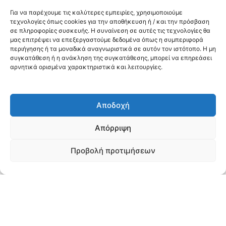
12/01/2026
Για να παρέχουμε τις καλύτερες εμπειρίες, χρησιμοποιούμε
Απόφαση τοποθέτησης υπόχρεων προσωπικών
τεχνολογίες όπως cookies για την αποθήκευση ή / και την πρόσβαση
σε πληροφορίες συσκευής. Η συναίνεση σε αυτές τις τεχνολογίες θα
ιατρών.
μας επιτρέψει να επεξεργαστούμε δεδομένα όπως η συμπεριφορά
περιήγησης ή τα μοναδικά αναγνωριστικά σε αυτόν τον ιστότοπο. Η μη
συγκατάθεση ή η ανάκληση της συγκατάθεσης, μπορεί να επηρεάσει
αρνητικά ορισμένα χαρακτηριστικά και λειτουργίες.
15/12/2025
Έκδοση οριστικών αποτελεσμάτων της αριθμ. πρωτ.
52330/16-10-2025 πρόσκλησης εκδήλωσης
ενδιαφέροντος για την κάλυψη κενών και
Αποδοχή
κενούμενων θέσεων υπόχρεων και μη υπόχρεων
προσωπικών ιατρών σε ΚΥ, ΠΠΙ, ΠΙ και ΕΠΙ
Απόρριψη
αρμοδιότητας της 3ης ΥΠΕ Μακεδονίας.
Προβολή προτιμήσεων
25/11/2025
Έκδοση προσωρινών αποτελεσμάτων της αριθμ.
πρωτ. 52330/16-10-2025 πρόσκλησης εκδήλωσης
ενδιαφέροντος για την κάλυψη κενών και
κενούμενων θέσεων υπόχρεων και μη υπόχρεων
προσωπικών ιατρών σε ΚΥ, ΠΠΙ, ΠΙ και ΕΠΙ