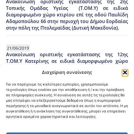
Ανακοίνωση οριστικής εγκατάστασης της 2ης
Τοπικής Ομάδας Υγείας (Τ.ΟΜ.Υ) σε ειδικά
διαμορφωμένο χώρο κτιρίου επί της οδού Παυλίδη
Αδαμοπούλου 66 στην περιοχή του Δήμου Εορδαίας
στην πόλη της Πτολεμαϊδας (Δυτική Μακεδονία).
21/06/2019
Ανακοίνωση οριστικής εγκατάστασης της 12ης
Τ.ΟΜ.Υ Κατερίνης σε ειδικά διαμορφωμένο χώρο
στο κτίριο του Παλιού Νοσοκομείου επί της οδού
Διαχείριση συναίνεσης
Σκουφά 4, όπου πλέον, θα παρέχει τις υπηρεσίες της
προς τους πολίτες του Δήμου Κατερίνης.
Για να παρέχουμε τις καλύτερες εμπειρίες, χρησιμοποιούμε
τεχνολογίες όπως cookies για την αποθήκευση ή / και την πρόσβαση
σε πληροφορίες συσκευής. Η συναίνεση σε αυτές τις τεχνολογίες θα
μας επιτρέψει να επεξεργαστούμε δεδομένα όπως η συμπεριφορά
22/04/2019
περιήγησης ή τα μοναδικά αναγνωριστικά σε αυτόν τον ιστότοπο. Η μη
Οριστική Εγκατάσταση της ΤΟΜΥ Περιοχής
συγκατάθεση ή η ανάκληση της συγκατάθεσης, μπορεί να επηρεάσει
Κορδελιού του Δήμου Κορδελιού-Ευόσμου.
αρνητικά ορισμένα χαρακτηριστικά και λειτουργίες.