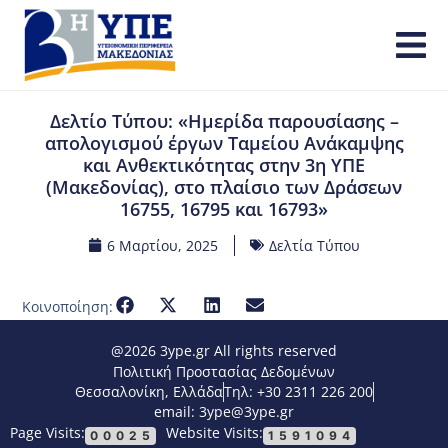
Δελτίο Τύπου: «Ημερίδα παρουσίασης –
απολογισμού έργων Ταμείου Ανάκαμψης
και Ανθεκτικότητας στην 3η ΥΠΕ
(Μακεδονίας), στο πλαίσιο των Δράσεων
16755, 16795 και 16793»
6 Μαρτίου, 2025
Δελτία Τύπου
Κοινοποίηση:
@2026 3ype.gr All rights reserved
Πολιτική Προστασίας Δεδομένων
Θεσσαλονίκη, Ελλάδα
Τηλ: +30 2311 226 200
email: 3ype@3ype.gr
Page Visits:
Website Visits:
00025
1591094