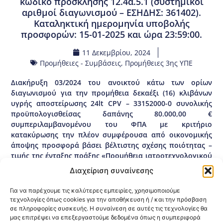
κωδικό πρόσκλησης 12.4α.5.1 (συστημικοί
αριθμοί διαγωνισμού – ΕΣΗΔΗΣ: 361402).
Καταληκτική ημερομηνία υποβολής
προσφορών: 15-01-2025 και ώρα 23:59:00.
11 Δεκεμβρίου, 2024
Προμήθειες - Συμβάσεις
,
Προμήθειες 3ης ΥΠΕ
Διακήρυξη 03/2024 του ανοικτού κάτω των ορίων
διαγωνισμού για την προμήθεια δεκαέξι (16) κλιβάνων
υγρής αποστείρωσης 24lt CPV – 33152000-0 συνολικής
προϋπολογισθείσας δαπάνης 80.000,00 €
συμπεριλαμβανομένου του ΦΠΑ με κριτήριο
κατακύρωσης την πλέον συμφέρουσα από οικονομικής
άποψης προσφορά βάσει βέλτιστης σχέσης ποιότητας –
τιμής της ένταξης πράξης «Προμήθεια ιατροτεχνολογικού
εξοπλισμού για τις Δομές Α΄βάθμιας Φροντίδας Υγείας
Διαχείριση συναίνεσης
Κεντρικής Μακεδονίας» με κωδικό ΟΠΣ 6000923 στο
πρόγραμμα «Κεντρική Μακεδονία 2021-2027» με κωδικό
Για να παρέχουμε τις καλύτερες εμπειρίες, χρησιμοποιούμε
πρόσκλησης 12.4α.5.1 (συστημικοί αριθμοί διαγωνισμού –
τεχνολογίες όπως cookies για την αποθήκευση ή / και την πρόσβαση
ΕΣΗΔΗΣ: 361402). Καταληκτική ημερομηνία υποβολής
σε πληροφορίες συσκευής. Η συναίνεση σε αυτές τις τεχνολογίες θα
μας επιτρέψει να επεξεργαστούμε δεδομένα όπως η συμπεριφορά
προσφορών: 15-01-2025 και ώρα 23:59:00.