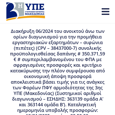
Διακήρυξη 06/2024 του ανοικτού άνω των
ορίων διαγωνισμού για την προμήθεια
εργαστηριακών εξαρτημάτων – σιφώνια
(πιπέτες) (CPV – 38437000-7) συνολικής
προϋπολογισθείσας δαπάνης # 350.371,59
€ # συμπεριλαμβανομένου του ΦΠΑ με
σφραγισμένες προσφορές και κριτήριο
κατακύρωσης την πλέον συμφέρουσα από
οικονομική άποψη προσφορά
αποκλειστικά βάσει τιμής για τις ανάγκες
των Φορέων ΠΦΥ αρμοδιότητας της 3ης
ΥΠΕ (Μακεδονίας) (Συστημικοί αριθμοί
διαγωνισμού – ΕΣΗΔΗΣ: 363139 ομάδα Α’
και 363144 ομάδα Β’). Καταληκτική
ημερομηνία υποβολής προσφορών: