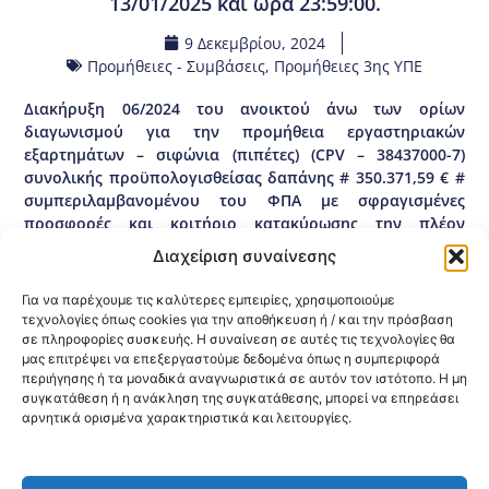
13/01/2025 και ώρα 23:59:00.
9 Δεκεμβρίου, 2024
Προμήθειες - Συμβάσεις
,
Προμήθειες 3ης ΥΠΕ
Διακήρυξη 06/2024 του ανοικτού άνω των ορίων
διαγωνισμού για την προμήθεια εργαστηριακών
εξαρτημάτων – σιφώνια (πιπέτες) (CPV – 38437000-7)
συνολικής προϋπολογισθείσας δαπάνης # 350.371,59 € #
συμπεριλαμβανομένου του ΦΠΑ με σφραγισμένες
προσφορές και κριτήριο κατακύρωσης την πλέον
συμφέρουσα από οικονομική άποψη προσφορά
Διαχείριση συναίνεσης
αποκλειστικά βάσει τιμής για τις ανάγκες των Φορέων
ΠΦΥ αρμοδιότητας της 3ης ΥΠΕ (Μακεδονίας) (Συστημικοί
Για να παρέχουμε τις καλύτερες εμπειρίες, χρησιμοποιούμε
αριθμοί διαγωνισμού – ΕΣΗΔΗΣ: 363139 ομάδα Α’ και
τεχνολογίες όπως cookies για την αποθήκευση ή / και την πρόσβαση
363144 ομάδα Β’). Καταληκτική ημερομηνία υποβολής
σε πληροφορίες συσκευής. Η συναίνεση σε αυτές τις τεχνολογίες θα
μας επιτρέψει να επεξεργαστούμε δεδομένα όπως η συμπεριφορά
προσφορών: 13/01/2025 και ώρα 23:59:00.
περιήγησης ή τα μοναδικά αναγνωριστικά σε αυτόν τον ιστότοπο. Η μη
ΕΕΕΣ 06/2024
συγκατάθεση ή η ανάκληση της συγκατάθεσης, μπορεί να επηρεάσει
αρνητικά ορισμένα χαρακτηριστικά και λειτουργίες.
Κοινοποίηση: