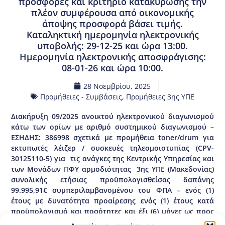
προσφορές και κριτήριο κατακύρωσης την
πλέον συμφέρουσα από οικονομικής
άποψης προσφορά βάσει τιμής.
Καταληκτική ημερομηνία ηλεκτρονικής
υποβολής: 29-12-25 και ώρα 13:00.
Ημερομηνία ηλεκτρονικής αποσφράγισης:
08-01-26 και ώρα 10:00.
28 Νοεμβρίου, 2025
Προμήθειες - Συμβάσεις
,
Προμήθειες 3ης ΥΠΕ
Διακήρυξη 09/2025 ανοικτού ηλεκτρονικού διαγωνισμού
κάτω των ορίων με αριθμό συστημικού διαγωνισμού –
ΕΣΗΔΗΣ: 386998 σχετικά με προμήθεια toner/drum για
εκτυπωτές λέιζερ / συσκευές τηλεομοιοτυπίας (CPV-
30125110-5) για τις ανάγκες της Κεντρικής Υπηρεσίας και
των Μονάδων ΠΦΥ αρμοδιότητας 3ης ΥΠΕ (Μακεδονίας)
συνολικής ετήσιας προϋπολογισθείσας δαπάνης
99.995,91€ συμπεριλαμβανομένου του ΦΠΑ – ενός (1)
έτους με δυνατότητα προαίρεσης ενός (1) έτους κατά
προϋπολογισμό και ποσότητες και έξι (6) μήνες ως προς
την εξάντληση των ποσοτήτων με σφραγισμένες