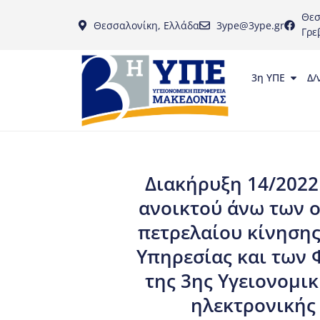
Θεσ
Θεσσαλονίκη, Ελλάδα
3ype@3ype.gr
Γρε
3η ΥΠΕ
Δ/
Διακήρυξη 14/2022
ανοικτού άνω των 
πετρελαίου κίνησης
Υπηρεσίας και των
της 3ης Υγειονομι
ηλεκτρονικής