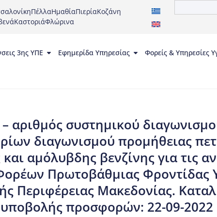
σαλονίκη
Πέλλα
Ημαθία
Πιερία
Κοζάνη
βενά
Καστοριά
Φλώρινα
νσεις 3ης ΥΠΕ
Εφημερίδα Υπηρεσίας
Φορείς & Υπηρεσίες Υ
 – αριθμός συστημικού διαγωνισμο
ορίων διαγωνισμού προμήθειας πετ
 και αμόλυβδης βενζίνης για τις αν
 Φορέων Πρωτοβάθμιας Φροντίδας Υ
κής Περιφέρειας Μακεδονίας. Κατα
 υποβολής προσφορών: 22-09-2022 κ