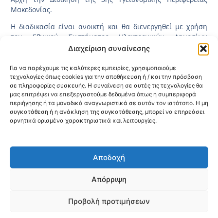
Μακεδονίας.
Η διαδικασία είναι ανοικτή και θα διενεργηθεί με χρήση
του Εθνικού Συστήματος Ηλεκτρονικών Δημοσίων
Συμβάσεων – «Ε.Σ.Η.ΔΗ.Σ.» με συστημικό αριθμό 208215
Διαχείριση συναίνεσης
(Διαδικτυακή Πύλη:
www.promitheus.gov.gr
).
Για να παρέχουμε τις καλύτερες εμπειρίες, χρησιμοποιούμε
Η καταληκτική ημερομηνία παραλαβής των προσφορών
τεχνολογίες όπως cookies για την αποθήκευση ή / και την πρόσβαση
είναι η 26η Ιουλίου 2024, ημέρα Παρασκευή και ώρα 11:00
σε πληροφορίες συσκευής. Η συναίνεση σε αυτές τις τεχνολογίες θα
μας επιτρέψει να επεξεργαστούμε δεδομένα όπως η συμπεριφορά
π.μ.
περιήγησης ή τα μοναδικά αναγνωριστικά σε αυτόν τον ιστότοπο. Η μη
Δείτε τη Διακήρυξη
ΕΔΩ
συγκατάθεση ή η ανάκληση της συγκατάθεσης, μπορεί να επηρεάσει
αρνητικά ορισμένα χαρακτηριστικά και λειτουργίες.
Κοινοποίηση:
Αποδοχή
@2026 3ype.gr All rights reserved
Πολιτική Προστασίας Δεδομένων
Απόρριψη
Θεσσαλονίκη, Ελλάδα
Τηλ: +30 2311 226 200
email: 3ype@3ype.gr
Προβολή προτιμήσεων
Page Visits:
Website Visits:
00040
1597544