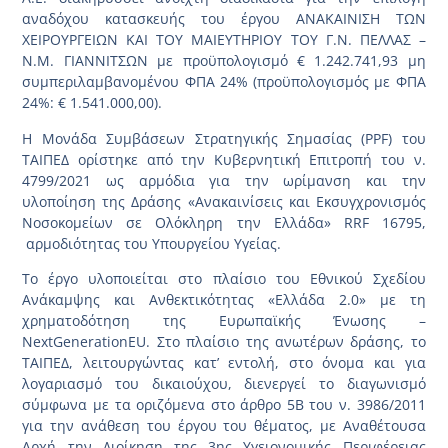
αναδόχου κατασκευής του έργου ΑΝΑΚΑΙΝΙΣΗ ΤΩΝ
ΧΕΙΡΟΥΡΓΕΙΩΝ ΚΑΙ ΤΟΥ ΜΑΙΕΥΤΗΡΙΟΥ ΤΟΥ Γ.Ν. ΠΕΛΛΑΣ –
Ν.Μ. ΓΙΑΝΝΙΤΣΩΝ με προϋπολογισμό € 1.242.741,93 μη
συμπεριλαμβανομένου ΦΠΑ 24% (προϋπολογισμός με ΦΠΑ
24%: € 1.541.000,00).
Η Μονάδα Συμβάσεων Στρατηγικής Σημασίας (PPF) του
ΤΑΙΠΕΔ ορίστηκε από την Κυβερνητική Επιτροπή του ν.
4799/2021 ως αρμόδια για την ωρίμανση και την
υλοποίηση της Δράσης «Ανακαινίσεις και Εκσυγχρονισμός
Νοσοκομείων σε Ολόκληρη την Ελλάδα» RRF 16795,
αρμοδιότητας του Υπουργείου Υγείας.
Το έργο υλοποιείται στο πλαίσιο του Εθνικού Σχεδίου
Ανάκαμψης και Ανθεκτικότητας «Ελλάδα 2.0» με τη
χρηματοδότηση της Ευρωπαϊκής Ένωσης –
NextGenerationEU. Στο πλαίσιο της ανωτέρων δράσης, το
ΤΑΙΠΕΔ, λειτουργώντας κατ’ εντολή, στο όνομα και για
λογαριασμό του δικαιούχου, διενεργεί το διαγωνισμό
σύμφωνα με τα οριζόμενα στο άρθρο 5Β του ν. 3986/2011
για την ανάθεση του έργου του θέματος, με Αναθέτουσα
Αρχή την Διοίκηση της 3ης Υγειονομικής Περιφέρειας