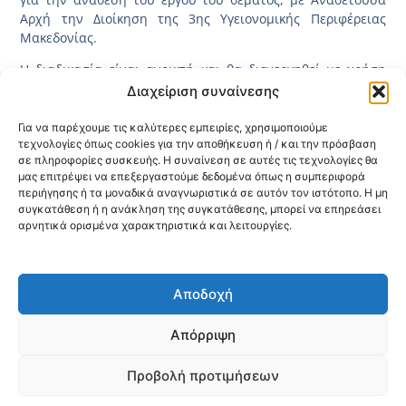
Αρχή την Διοίκηση της 3ης Υγειονομικής Περιφέρειας
Μακεδονίας.
Η διαδικασία είναι ανοικτή και θα διενεργηθεί με χρήση
του Εθνικού Συστήματος Ηλεκτρονικών Δημοσίων
Διαχείριση συναίνεσης
Συμβάσεων – «Ε.Σ.Η.ΔΗ.Σ.» με συστημικό αριθμό 207308
(Διαδικτυακή Πύλη:
www.promitheus.gov.gr
).
Για να παρέχουμε τις καλύτερες εμπειρίες, χρησιμοποιούμε
τεχνολογίες όπως cookies για την αποθήκευση ή / και την πρόσβαση
Η καταληκτική ημερομηνία παραλαβής των προσφορών
σε πληροφορίες συσκευής. Η συναίνεση σε αυτές τις τεχνολογίες θα
μας επιτρέψει να επεξεργαστούμε δεδομένα όπως η συμπεριφορά
είναι η 22 Μαΐου 2024, ημέρα Τετάρτη και ώρα 11:00 π.μ.
περιήγησης ή τα μοναδικά αναγνωριστικά σε αυτόν τον ιστότοπο. Η μη
Δείτε τη Διακήρυξη
ΕΔΩ
συγκατάθεση ή η ανάκληση της συγκατάθεσης, μπορεί να επηρεάσει
αρνητικά ορισμένα χαρακτηριστικά και λειτουργίες.
Κοινοποίηση:
Αποδοχή
@2026 3ype.gr All rights reserved
Πολιτική Προστασίας Δεδομένων
Απόρριψη
Θεσσαλονίκη, Ελλάδα
Τηλ: +30 2311 226 200
email: 3ype@3ype.gr
Προβολή προτιμήσεων
Page Visits:
Website Visits:
00018
1595399