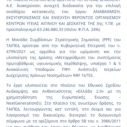
Α.Ε. διακηρύσσει ανοιχτή διαδικασία για την επιλογή
αναδόχου κατασκευής του έργου ΑΝΑΒΑΘΜΙΣΗ,
ΕΚΣΥΓΧΡΟΝΙΣΜΟΣ ΚΑΙ ΕΝΙΣΧΥΣΗ ΦΕΡΟΝΤΟΣ ΟΡΓΑΝΙΣΜΟΥ
ΚΕΝΤΡΩΝ ΥΓΕΙΑΣ ΑΙΓΙΝΙΟΥ ΚΑΙ ΔΕΣΚΑΤΗΣ ΤΗΣ 3ης Υ.ΠΕ. με
προϋπολογισμό €3.246.880,33 (πλέον Φ.Π.Α. 24%)
Η Μονάδα Συμβάσεων Στρατηγικής Σημασίας (PPF) του
ΤΑΙΠΕΔ ορίστηκε από την Κυβερνητική Επιτροπή του ν.
4799/2021 ως αρμόδια για την ωρίμανση και την
υλοποίηση της Δράσης «Μεταρρύθμιση του συστήματος
πρωτοβάθμιας υγειονομικής περίθαλψης, υποέργα 1 & 5
Ανακαίνιση Υποδομών ΠΦΥ- Ανάπτυξη Ιατρείων
Διαχείρισης Χρόνιων Νοσημάτων» RRF 16755.
Το έργο υλοποιείται στο πλαίσιο του Εθνικού Σχεδίου
Ανάκαμψης και Ανθεκτικότητας «Ελλάδα 2.0» με τη
χρηματοδότηση της Ευρωπαϊκής Ένωσης –
NextGenerationEU. Στο πλαίσιο της ανωτέρων δράσης, το
ΤΑΙΠΕΔ, λειτουργώντας κατ’ εντολή, στο όνομα και για
λογαριασμό του δικαιούχου, διενεργεί το διαγωνισμό
σύμφωνα με τα οριζόμενα στο άρθρο 5Β του ν. 3986/2011
για την ανάθεση του έργου του θέματος, με Αναθέτουσα