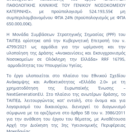
ΠΑΘΟΛΟΓΙΚΗΣ ΚΛΙΝΙΚΗΣ ΤΟΥ ΓΕΝΙΚΟΥ ΝΟΣΟΚΟΜΕΙΟΥ
ΚΑΤΕΡΙΝΗΣ», με προϋπολογισμό 524.193,55€ μη
συμπεριλαμβανομένου ΦΠΑ 24% (προϋπολογισμός με ΦΠΑ
650.000,00€).
Η Μονάδα Συμβάσεων Στρατηγικής Σημασίας (PPF) του
ΤΑΙΠΕΔ ορίστηκε από την Κυβερνητική Επιτροπή του ν.
4799/2021 ως αρμόδια για την ωρίμανση και την
υλοποίηση της Δράσης «Ανακαινίσεις και Εκσυγχρονισμός
Νοσοκομείων σε Ολόκληρη την Ελλάδα» RRF 16795,
αρμοδιότητας του Υπουργείου Υγείας.
Το έργο υλοποιείται στο πλαίσιο του Εθνικού Σχεδίου
Ανάκαμψης και Ανθεκτικότητας «Ελλάδα 2.0» με τη
χρηματοδότηση της Ευρωπαϊκής Ένωσης –
NextGenerationEU. Στο πλαίσιο της ανωτέρων δράσης, το
ΤΑΙΠΕΔ, λειτουργώντας κατ’ εντολή, στο όνομα και για
λογαριασμό του δικαιούχου, διενεργεί το διαγωνισμό
σύμφωνα με τα οριζόμενα στο άρθρο 5Β του ν. 3986/2011
για την ανάθεση του έργου του θέματος, με Αναθέτουσα
Αρχή την Διοίκηση της 3ης Υγειονομικής Περιφέρειας
Μακεδονίας.