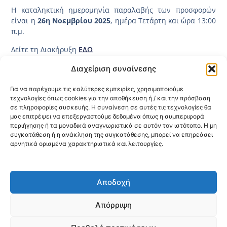
Η καταληκτική ημερομηνία παραλαβής των προσφορών
είναι η
26η Νοεμβρίου 2025
, ημέρα Τετάρτη και ώρα 13:00
π.μ.
Δείτε τη Διακήρυξη
ΕΔΩ
Δείτε την Απόφαση Τροποποίησης Καταληκτικής
Διαχείριση συναίνεσης
Ημερομηνίας Διακήρυξης
ΕΔΩ
(Ενημέρωση: 26-11-25)
Για να παρέχουμε τις καλύτερες εμπειρίες, χρησιμοποιούμε
Δείτε την Απόφαση Τροποποίησης Καταληκτικής
τεχνολογίες όπως cookies για την αποθήκευση ή / και την πρόσβαση
Ημερομηνίας Διακήρυξης
ΕΔΩ
(Ενημέρωση: 09-01-26)
σε πληροφορίες συσκευής. Η συναίνεση σε αυτές τις τεχνολογίες θα
μας επιτρέψει να επεξεργαστούμε δεδομένα όπως η συμπεριφορά
Δείτε την Απόφαση Τροποποίησης Καταληκτικής
περιήγησης ή τα μοναδικά αναγνωριστικά σε αυτόν τον ιστότοπο. Η μη
Ημερομηνίας Διακήρυξης
ΕΔΩ
(Ενημέρωση: 26-01-26)
συγκατάθεση ή η ανάκληση της συγκατάθεσης, μπορεί να επηρεάσει
αρνητικά ορισμένα χαρακτηριστικά και λειτουργίες.
Κοινοποίηση:
Αποδοχή
@2026 3ype.gr All rights reserved
Πολιτική Προστασίας Δεδομένων
Απόρριψη
Θεσσαλονίκη, Ελλάδα
Τηλ: +30 2311 226 200
email: 3ype@3ype.gr