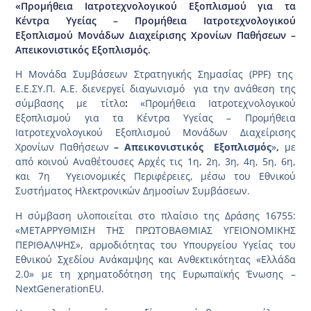
«Προμήθεια Ιατροτεχνολογικού Εξοπλισμού για τα
Κέντρα Υγείας – Προμήθεια Ιατροτεχνολογικού
Εξοπλισμού Μονάδων Διαχείρισης Χρονίων Παθήσεων –
Απεικονιστικός Εξοπλισμός.
Η Μονάδα Συμβάσεων Στρατηγικής Σημασίας (PPF) της
Ε.Ε.ΣΥ.Π. A.E. διενεργεί διαγωνισμό για την ανάθεση της
σύμβασης με τίτλο
:
«Προμήθεια Ιατροτεχνολογικού
Εξοπλισμού για τα Κέντρα Υγείας – Προμήθεια
Ιατροτεχνολογικού Εξοπλισμού Μονάδων Διαχείρισης
Χρονίων Παθήσεων
– Απεικονιστικός Εξοπλισμός
»
,
με
από κοινού Αναθέτουσες Αρχές τις 1η, 2η, 3η, 4η, 5η, 6η,
και 7η Υγειονομικές Περιφέρειες, μέσω του Εθνικού
Συστήματος Ηλεκτρονικών Δημοσίων Συμβάσεων.
Η σύμβαση υλοποιείται στο πλαίσιο της Δράσης 16755:
«ΜΕΤΑΡΡΥΘΜΙΣΗ ΤΗΣ ΠΡΩΤΟΒΑΘΜΙΑΣ ΥΓΕΙΟΝΟΜΙΚΗΣ
ΠΕΡΙΘΑΛΨΗΣ», αρμοδιότητας του Υπουργείου Υγείας του
Εθνικού Σχεδίου Ανάκαμψης και Ανθεκτικότητας «Ελλάδα
2.0» με τη χρηματοδότηση της Ευρωπαϊκής Ένωσης –
NextGenerationEU.