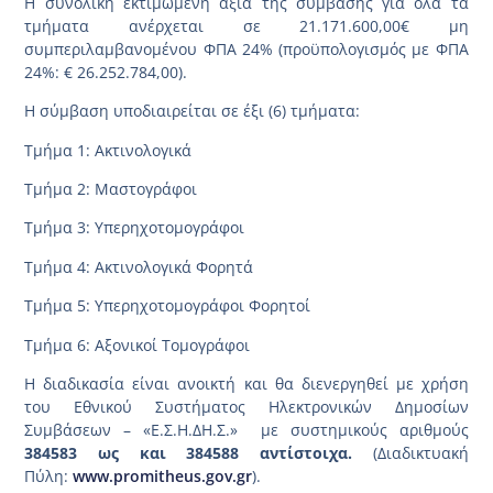
H συνολική εκτιμώμενη αξία της σύμβασης για όλα τα
τμήματα ανέρχεται σε 21.171.600,00€ μη
συμπεριλαμβανομένου ΦΠΑ 24% (προϋπολογισμός με ΦΠΑ
24%: € 26.252.784,00).
Η σύμβαση υποδιαιρείται σε έξι (6) τμήματα:
Τμήμα 1: Ακτινολογικά
Τμήμα 2: Μαστογράφοι
Τμήμα 3: Υπερηχοτομογράφοι
Τμήμα 4: Ακτινολογικά Φορητά
Τμήμα 5: Υπερηχοτομογράφοι Φορητοί
Τμήμα 6: Αξονικοί Τομογράφοι
Η διαδικασία είναι ανοικτή και θα διενεργηθεί με χρήση
του Εθνικού Συστήματος Ηλεκτρονικών Δημοσίων
Συμβάσεων – «Ε.Σ.Η.ΔΗ.Σ.» με συστημικούς αριθμούς
384583 ως και 384588 αντίστοιχα.
(Διαδικτυακή
Πύλη:
www.promitheus.gov.gr
).