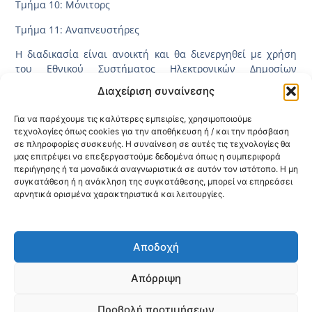
Τμήμα 10: Μόνιτορς
Τμήμα 11: Αναπνευστήρες
Η διαδικασία είναι ανοικτή και θα διενεργηθεί με χρήση
του Εθνικού Συστήματος Ηλεκτρονικών Δημοσίων
Συμβάσεων – «Ε.Σ.Η.ΔΗ.Σ.» με συστημικούς αριθμούς
Διαχείριση συναίνεσης
382111 ως και 382121 αντίστοιχα.
(Διαδικτυακή
Πύλη:
www.promitheus.gov.gr
).
Για να παρέχουμε τις καλύτερες εμπειρίες, χρησιμοποιούμε
τεχνολογίες όπως cookies για την αποθήκευση ή / και την πρόσβαση
Η καταληκτική ημερομηνία παραλαβής των προσφορών
σε πληροφορίες συσκευής. Η συναίνεση σε αυτές τις τεχνολογίες θα
είναι η
24η Οκτωβρίου 2025
, ημέρα Πέμπτη και ώρα 13:00
μας επιτρέψει να επεξεργαστούμε δεδομένα όπως η συμπεριφορά
π.μ.
περιήγησης ή τα μοναδικά αναγνωριστικά σε αυτόν τον ιστότοπο. Η μη
συγκατάθεση ή η ανάκληση της συγκατάθεσης, μπορεί να επηρεάσει
Δείτε τη Διακήρυξη
ΕΔΩ
αρνητικά ορισμένα χαρακτηριστικά και λειτουργίες.
Κοινοποίηση:
Αποδοχή
@2026 3ype.gr All rights reserved
Πολιτική Προστασίας Δεδομένων
Απόρριψη
Θεσσαλονίκη, Ελλάδα
Τηλ: +30 2311 226 200
email: 3ype@3ype.gr
Προβολή προτιμήσεων