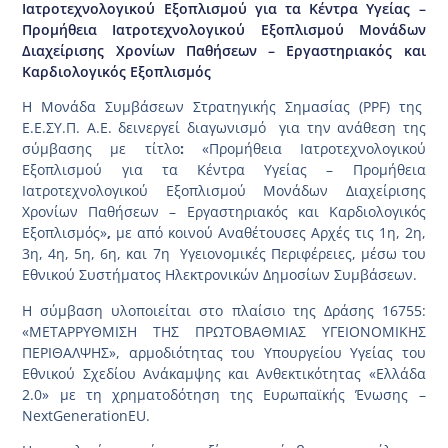
Ιατροτεχνολογικού Εξοπλισμού για τα Κέντρα Υγείας –
Προμήθεια Ιατροτεχνολογικού Εξοπλισμού Μονάδων
Διαχείρισης Χρονίων Παθήσεων – Εργαστηριακός και
Καρδιολογικός Εξοπλισμός
Η Μονάδα Συμβάσεων Στρατηγικής Σημασίας (PPF) της
Ε.Ε.ΣΥ.Π. A.E. δεινεργεί διαγωνισμό για την ανάθεση της
σύμβασης με τίτλο
:
«Προμήθεια Ιατροτεχνολογικού
Εξοπλισμού για τα Κέντρα Υγείας – Προμήθεια
Ιατροτεχνολογικού Εξοπλισμού Μονάδων Διαχείρισης
Χρονίων Παθήσεων – Εργαστηριακός και Καρδιολογικός
Εξοπλισμός»
,
με από κοινού Αναθέτουσες Αρχές τις 1η, 2η,
3η, 4η, 5η, 6η, και 7η Υγειονομικές Περιφέρειες, μέσω του
Εθνικού Συστήματος Ηλεκτρονικών Δημοσίων Συμβάσεων.
Η σύμβαση υλοποιείται στο πλαίσιο της Δράσης 16755:
«ΜΕΤΑΡΡΥΘΜΙΣΗ ΤΗΣ ΠΡΩΤΟΒΑΘΜΙΑΣ ΥΓΕΙΟΝΟΜΙΚΗΣ
ΠΕΡΙΘΑΛΨΗΣ», αρμοδιότητας του Υπουργείου Υγείας του
Εθνικού Σχεδίου Ανάκαμψης και Ανθεκτικότητας «Ελλάδα
2.0» με τη χρηματοδότηση της Ευρωπαϊκής Ένωσης –
NextGenerationEU.