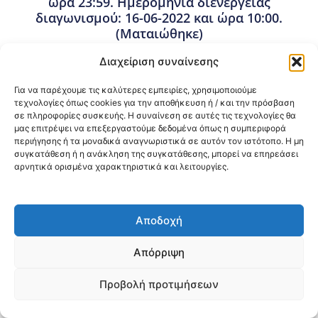
ώρα 23:59. Ημερομηνία διενέργειας
διαγωνισμού: 16-06-2022 και ώρα 10:00.
(Ματαιώθηκε)
15 Απριλίου, 2022
Διαχείριση συναίνεσης
Προμήθειες - Συμβάσεις
,
Προμήθειες ΤΟΜΥ
Για να παρέχουμε τις καλύτερες εμπειρίες, χρησιμοποιούμε
ΤΕΥΔ.09.2022 (Ματαιώθηκε)
τεχνολογίες όπως cookies για την αποθήκευση ή / και την πρόσβαση
σε πληροφορίες συσκευής. Η συναίνεση σε αυτές τις τεχνολογίες θα
μας επιτρέψει να επεξεργαστούμε δεδομένα όπως η συμπεριφορά
περιήγησης ή τα μοναδικά αναγνωριστικά σε αυτόν τον ιστότοπο. Η μη
Κοινοποίηση:
συγκατάθεση ή η ανάκληση της συγκατάθεσης, μπορεί να επηρεάσει
αρνητικά ορισμένα χαρακτηριστικά και λειτουργίες.
@2026 3ype.gr All rights reserved
Πολιτική Προστασίας Δεδομένων
Θεσσαλονίκη, Ελλάδα
Τηλ: +30 2311 226 200
email: 3ype@3ype.gr
Αποδοχή
Page Visits:
Website Visits:
00015
1591212
Απόρριψη
Προβολή προτιμήσεων