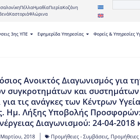
σαλονίκη
Πέλλα
Ημαθία
Πιερία
Κοζάνη
βενά
Καστοριά
Φλώρινα
νσεις 3ης ΥΠΕ
Εφημερίδα Υπηρεσίας
Φορείς & Υπηρεσίες Υ
όσιος Ανοικτός Διαγωνισμός για τ
ν συγκροτημάτων και συστημάτω
για τις ανάγκες των Κέντρων Υγεί
. Ημ. Λήξης Υποβολής Προσφορών:
ενέργειας Διαγωνισμού: 24-04-2018 
 Μαρτίου, 2018
Προμήθειες - Συμβάσεις
,
Προμήθειες