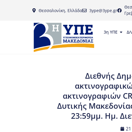
Θεσ
Θεσσαλονίκη, Ελλάδα
3ype@3ype.gr
Γρε
3η ΥΠΕ
Δ/
Διεθνής Δημ
ακτινογραφικώ
ακτινογραφιών CR 
Δυτικής Μακεδονίας
23:59μμ. Ημ. Δι
21