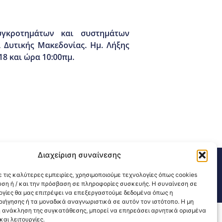
υγκροτημάτων και συστημάτων
 Δυτικής Μακεδονίας. Ημ. Λήξης
18 και ώρα 10:00πμ.
Διαχείριση συναίνεσης
311 226 200
email: 3ype@3ype.gr
sits:
 τις καλύτερες εμπειρίες, χρησιμοποιούμε τεχνολογίες όπως cookies
1590705
υση ή / και την πρόσβαση σε πληροφορίες συσκευής. Η συναίνεση σε
λογίες θα μας επιτρέψει να επεξεργαστούμε δεδομένα όπως η
ιήγησης ή τα μοναδικά αναγνωριστικά σε αυτόν τον ιστότοπο. Η μη
 ανάκληση της συγκατάθεσης, μπορεί να επηρεάσει αρνητικά ορισμένα
αι λειτουργίες.