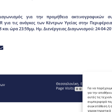
Διαγωνισμός για την προμήθεια ακτινογραφικών σ
 για τις ανάγκες των Κέντρων Υγείας στην Περιφέρεια
και ώρα 23:59μμ. Ημ. Διενέργειας Διαγωνισμού: 24-04-20
Θεσσαλονίκη, Ελλάδα
Τηλ: +30 2
νων
Page Visits:
Website Vi
Για να παρέχουμε
00014
για την αποθήκε
αυτές τις τεχνο
συμπεριφορά περ
συγκατάθεση ή η
χαρακτηριστικά κ