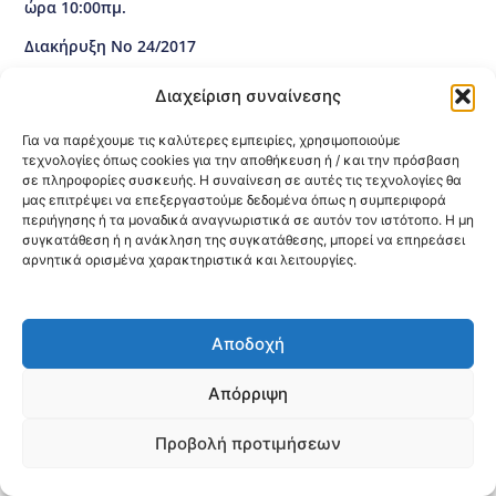
ώρα 10:00πμ.
Διακήρυξη Νο 24/2017
Διαχείριση συναίνεσης
Κοινοποίηση:
Για να παρέχουμε τις καλύτερες εμπειρίες, χρησιμοποιούμε
@2026 3ype.gr All rights reserved
τεχνολογίες όπως cookies για την αποθήκευση ή / και την πρόσβαση
σε πληροφορίες συσκευής. Η συναίνεση σε αυτές τις τεχνολογίες θα
Πολιτική Προστασίας Δεδομένων
μας επιτρέψει να επεξεργαστούμε δεδομένα όπως η συμπεριφορά
Θεσσαλονίκη, Ελλάδα
Τηλ: +30 2311 226 200
περιήγησης ή τα μοναδικά αναγνωριστικά σε αυτόν τον ιστότοπο. Η μη
email: 3ype@3ype.gr
συγκατάθεση ή η ανάκληση της συγκατάθεσης, μπορεί να επηρεάσει
Page Visits:
Website Visits:
00012
1598568
αρνητικά ορισμένα χαρακτηριστικά και λειτουργίες.
Αποδοχή
Απόρριψη
Προβολή προτιμήσεων