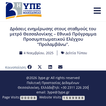
Δράσεις ενημέρωσης στους σταθμούς του
μετρό Θεσσαλονίκης – Εθνικό Πρόγραμμα
Προσυμπτωματικού Ελέγχου
“Προλαμβάνω”.
4 Νοεμβρίου, 2025
Δελτία Τύπου
Κοινοποίηση:
@2026 3ype.gr All rights reserved
Πολιτική Προστασίας Δεδομένων
Θεσσαλονίκη, Ελλάδα
Τηλ: +30 2311 226 200
email: 3ype@3ype.gr
Page Visits:
Website Visits:
00008
1589988