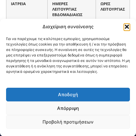
ΙΑΤΡΕΙΑ
ΗΜΕΡΕΣ
ΩΡΕΣ
ΛΕΙΤΟΥΡΓΙΑΣ
ΛΕΙΤΟΥΡΓΙΑΣ
ΕΒΔΟΜΑΔΙΑΙΩΣ
Διαχείριση συναίνεσης
ΓΕΝ.ΙΑΤΡΟΣ
ΔΕ/ΤΡ/ΤΕ/ΠΕ/ΠΑ
8:00-15:00
Για να παρέχουμε τις καλύτερες εμπειρίες, χρησιμοποιούμε
τεχνολογίες όπως cookies για την αποθήκευση ή / και την πρόσβαση
ΠΑΙΔΙΑΤΡΙΚΟ
ΔΕ/ΤΡ/ΤΕ/ΠΕ/ΠΑ
8:00-14:00
σε πληροφορίες συσκευής. Η συναίνεση σε αυτές τις τεχνολογίες θα
μας επιτρέψει να επεξεργαστούμε δεδομένα όπως η συμπεριφορά
περιήγησης ή τα μοναδικά αναγνωριστικά σε αυτόν τον ιστότοπο. Η μη
συγκατάθεση ή η ανάκληση της συγκατάθεσης, μπορεί να επηρεάσει
αρνητικά ορισμένα χαρακτηριστικά και λειτουργίες.
Αποδοχή
@2026 3ype.gr All rights reserved
Πολιτική Προστασίας Δεδομένων
Απόρριψη
Θεσσαλονίκη, Ελλάδα
Τηλ: +30 2311 226 200
email: 3ype@3ype.gr
Προβολή προτιμήσεων
Page Visits:
Website Visits:
01020
1591292